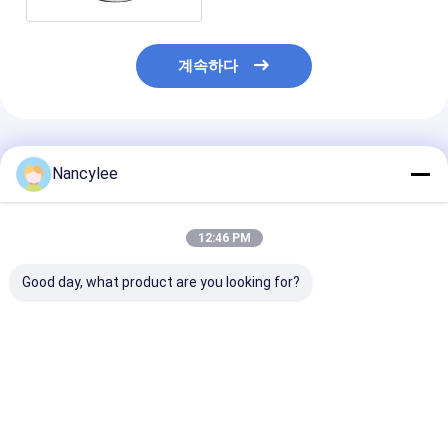
계속하다
추천된 제품
Nancylee
12:46 PM
Good day, what product are you looking for?
항 불안성 티아네프틴
99% 티아네프틴 나트륨
99% 순수 노트
나트륨 분말 노트로픽
API 제조업체 CAS
아네프틴 나트륨
티아네프틴 나트륨 미국
30123-17-2 BP EP
창고
USP
최고의 가격
최고의 가격
최고의 