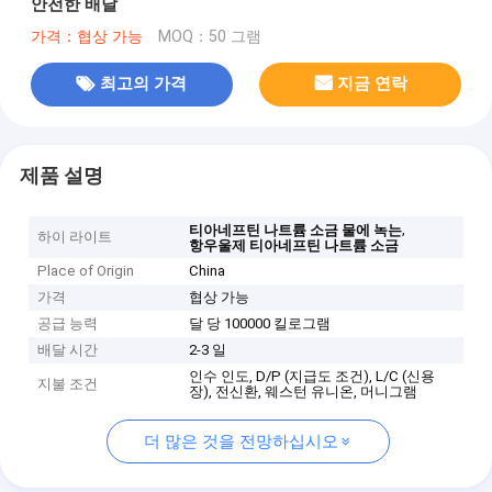
안전한 배달
가격：협상 가능
MOQ：50 그램
최고의 가격
지금 연락
제품 설명
,
티아네프틴 나트륨 소금 물에 녹는
하이 라이트
항우울제 티아네프틴 나트륨 소금
Place of Origin
China
가격
협상 가능
공급 능력
달 당 100000 킬로그램
배달 시간
2-3 일
인수 인도, D/P (지급도 조건), L/C (신용
지불 조건
장), 전신환, 웨스턴 유니온, 머니그램
더 많은 것을 전망하십시오