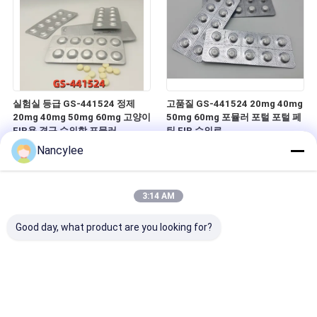
실험실 등급 GS-441524 정제
고품질 GS-441524 20mg 40mg
20mg 40mg 50mg 60mg 고양이
50mg 60mg 포뮬러 포털 포털 페
FIP용 경구 수의학 포뮬러
틴 FIP 수의료
Nancylee
3:14 AM
Good day, what product are you looking for?
항 노화 GHK- Cu 구리 펩타이드
99% 순도 GHK-Cu 구리 펩티드
50mg 100mg 상자 피부 관리 트
100mg x10 바이알 상자 CAS