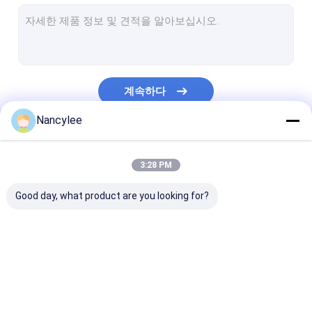
NAD+ 분말
l-글루타티온 파우더
NMN 파우더
계속하다
누트로픽스
Nancylee
파마 api
우리의 카테고리
화장품 원료
3:28 PM
천연 식품 첨가물
Good day, what product are you looking for?
페니벗 파우더
체중 감량 펩타이드
GS-441524
구리 트리 펩티드 1
미녹시딜 파우더