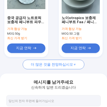
공장 여행
품질 관리
중국 공급자 노트로픽
노이otropics 보충제
보충제 페니부트 파우더
페니부트 Faa / 페니부
연락주세요
CAS 1078-21-3
트 HCL 파우더 CAS
가격:
협상 가능
가격:
협상 가능
1078-21-3
MOQ:
50g
MOQ:
50 그램
인용문을 요구하세요
최신 가격 받기
최신 가격 받기
지금 연락
지금 연락
GS-441524
더 많은 것을 전망하십시오
구리 트리 펩티드 1
미녹시딜 파우더
메시지를 남겨주세요
신속하게 답변 드리겠습니다
피나스테라이드 분말
박 워터