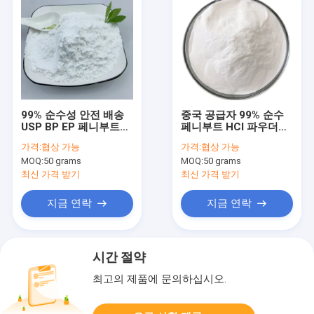
99% 순수성 안전 배송
중국 공급자 99% 순수
USP BP EP 페니부트
페니부트 HCl 파우더
HCl 3- 아미노-4- 페닐
CAS 3060-41-1 수면
가격:
협상 가능
가격:
협상 가능
불산 수분 염화 분말
개선
MOQ:
50 grams
MOQ:
50 grams
최신 가격 받기
최신 가격 받기
지금 연락
지금 연락
시간 절약
최고의 제품에 문의하십시오.