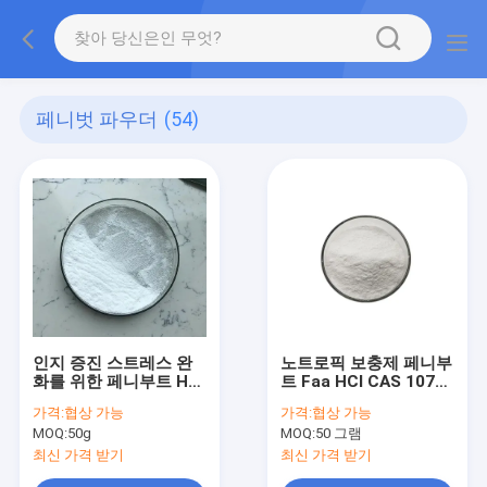
페니벗 파우더
(54)
인지 증진 스트레스 완
노트로픽 보충제 페니부
화를 위한 페니부트 HCl
트 Faa HCl CAS 1078-
분말 공급자 CAS 3060-
21-3
가격:
협상 가능
가격:
협상 가능
41-1
MOQ:
50g
MOQ:
50 그램
최신 가격 받기
최신 가격 받기