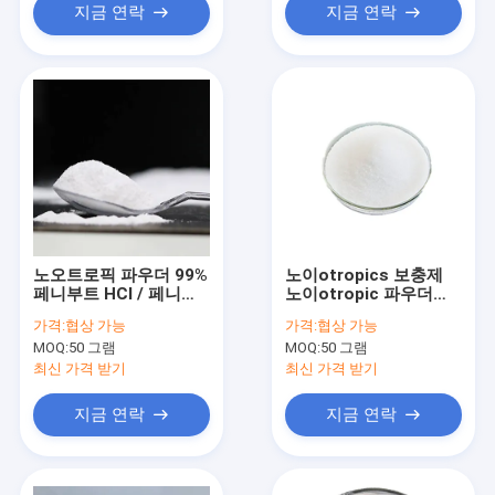
지금 연락
지금 연락
노오트로픽 파우더 99%
노이otropics 보충제
페니부트 HCl / 페니부
노이otropic 파우더
트 CAS 1078-21-3
99% 페니부트 CAS
가격:
협상 가능
가격:
협상 가능
1078-21-3
MOQ:
50 그램
MOQ:
50 그램
최신 가격 받기
최신 가격 받기
지금 연락
지금 연락