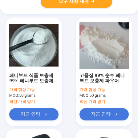
요구 사항 제공
페니부트 식품 보충제
고품질 99% 순수 페니
99% 페니부트 보충제
부트 보충제 파우더
분말 CAS 1078-21-3
CAS 1078-21-3 미국
가격:
협상 가능
가격:
협상 가능
노트로픽 분말
유럽
MOQ:
50 grams
MOQ:
50 grams
최신 가격 받기
최신 가격 받기
지금 연락
지금 연락