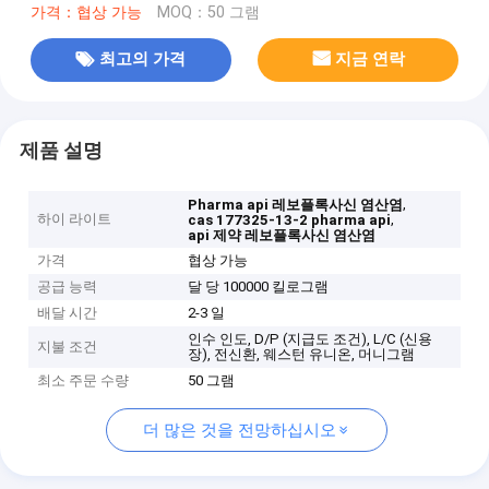
가격：협상 가능
MOQ：50 그램
최고의 가격
지금 연락
제품 설명
,
Pharma api 레보플록사신 염산염
하이 라이트
,
cas 177325-13-2 pharma api
api 제약 레보플록사신 염산염
가격
협상 가능
공급 능력
달 당 100000 킬로그램
배달 시간
2-3 일
인수 인도, D/P (지급도 조건), L/C (신용
지불 조건
장), 전신환, 웨스턴 유니온, 머니그램
최소 주문 수량
50 그램
더 많은 것을 전망하십시오