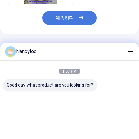
계속하다
추천된 제품
Nancylee
1:57 PM
Good day, what product are you looking for?
에피탈론 10mg 동결건
장수성 연구용 에피탈론
고순도 에피탈론
조 펩타이드 바이알 고
펩타이드 원료
드 분말 노화 방
순도 동결 건조 분말 (연
원료 CAS 3072
구용)
8
최고의 가격
최고의 가격
최고의 