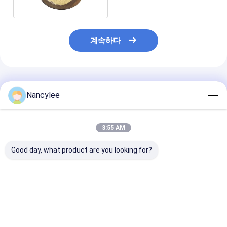
계속하다
추천된 제품
Nancylee
3:55 AM
Good day, what product are you looking for?
Top Quality
우울증에 대한 신경산
99% 순수성 신
Nootropics Idra21
분말 보충제 CAS 506-
츠하이머 병 CAS
Powder Raw
37-6
37-6
Materials Idra-21
CAS 22503-72-6
최고의 가격
최고의 가격
최고의 