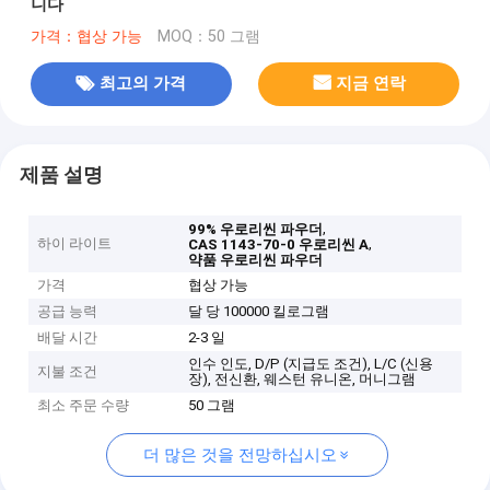
니다
가격：협상 가능
MOQ：50 그램
최고의 가격
지금 연락
제품 설명
,
99% 우로리씬 파우더
하이 라이트
,
CAS 1143-70-0 우로리씬 A
약품 우로리씬 파우더
가격
협상 가능
공급 능력
달 당 100000 킬로그램
배달 시간
2-3 일
인수 인도, D/P (지급도 조건), L/C (신용
지불 조건
장), 전신환, 웨스턴 유니온, 머니그램
최소 주문 수량
50 그램
더 많은 것을 전망하십시오