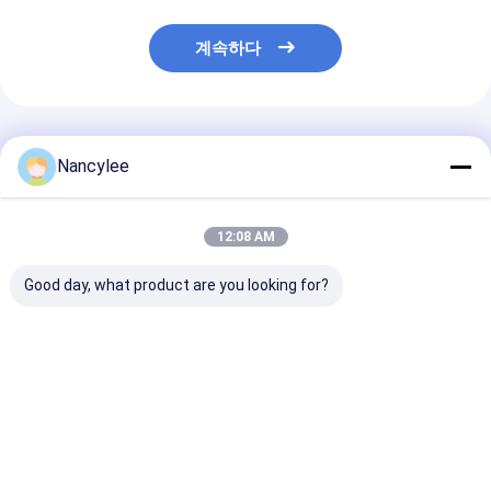
계속하다
추천된 제품
Nancylee
12:08 AM
Good day, what product are you looking for?
영양 보충제 크레아틴
증점제 재고 있음 칼슘
높은 자연적인 
함수결정 분말 CAS
알지네이트 CAS 9005-
유기 에리스리톨
6020-87-7
35-0
CAS 149-32-6
99.95%
최고의 가격
최고의 가격
최고의 